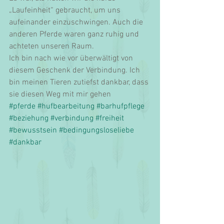
„Laufeinheit“ gebraucht, um uns 
aufeinander einzuschwingen. Auch die 
anderen Pferde waren ganz ruhig und 
achteten unseren Raum. 
Ich bin nach wie vor überwältigt von 
diesem Geschenk der Verbindung. Ich 
bin meinen Tieren zutiefst dankbar, dass 
sie diesen Weg mit mir gehen 
#pferde
#hufbearbeitung
#barhufpflege
#beziehung
#verbindung
#freiheit
#bewusstsein
#bedingungsloseliebe
#dankbar