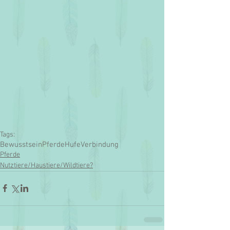
Tags:
Bewusstsein
Pferde
Hufe
Verbindung
Pferde
Nutztiere/Haustiere/Wildtiere?