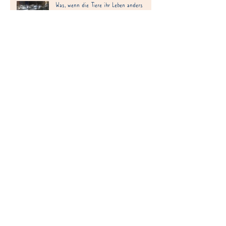
Was, wenn die Tiere ihr Leben anders
definieren, als wir es uns für sie
vorstellen?
Erwartungen unseren Tieren gegenüber
Warum ist muttergebundene Aufzucht nicht
ganz einfach umzusetzen?
Muttergebundene Aufzucht