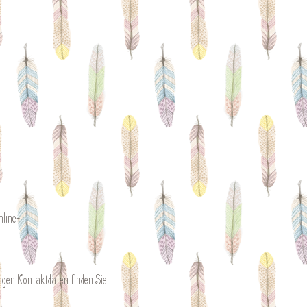
nline-
digen Kontaktdaten finden Sie