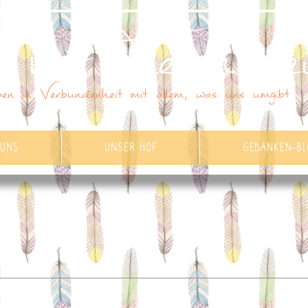
 mit Tieren se
en in Verbundenheit mit allem, was uns umgibt
 UNS
UNSER HOF
GEDANKEN-BL