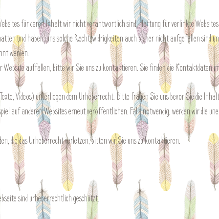
bsites für deren Inhalt wir nicht verantwortlich sind. Haftung für verlinkte Websites 
hatten und haben, uns solche Rechtswidrigkeiten auch bisher nicht aufgefallen sind un
nnt werden.
r Website auffallen, bitte wir Sie uns zu kontaktieren. Sie finden die Kontaktdaten 
, Texte, Videos) unterliegen dem Urheberrecht. Bitte fragen Sie uns bevor Sie die Inhal
spiel auf anderen Websites erneut veröffentlichen. Falls notwendig, werden wir die une
den, die das Urheberrecht verletzen, bitten wir Sie uns zu kontaktieren.
ebseite sind urheberrechtlich geschützt.