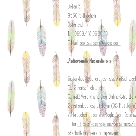
Debar 3
9560 Feldkirchen
Österreich
Tel.: 0699/ 18 36 36 33
E-Mail:
bewusst_sein@icloud.com
Audiovisuelle Mediendienste
Zuständige Regulierungs- bzw. Aufsicht
EU-Streitschlichtung
Gemäß Verordnung über Online-Streitbeil
Streitbeilegungsplattform (OS-Plattform)
Verbraucher haben die Möglichkeit, Besch
unter
https://ec.europa.eu/consumers/
oberhalb in unserem Impressum.