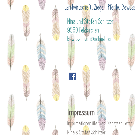
Landwirtschaft, Ziegen, Pferde, Bewusst
Nina und Stefan Schlitzer
9560 Feldkirchen
bewusst_sein@icloud.com
Impressum
Informationen über den Diensteanbieter.
Nina & Stefan Schlitzer