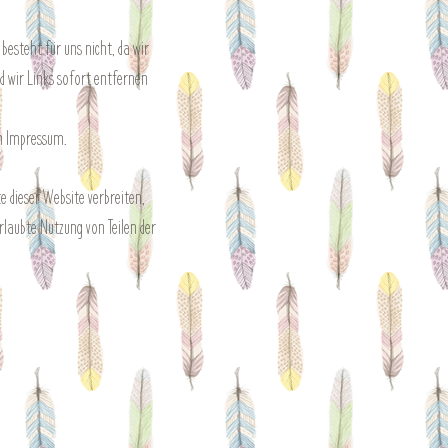
besteht für uns nicht, da wir
d wir Links sofort entfernen
im Impressum.
te dieser Website verbreiten,
rlaubte Nutzung von Teilen der