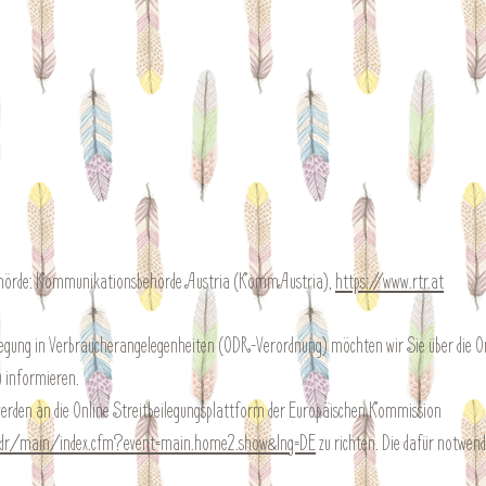
sbehörde: Kommunikationsbehörde Austria (KommAustria),
https://www.rtr.at
egung in Verbraucherangelegenheiten (ODR-Verordnung) möchten wir Sie über die O
 informieren.
werden an die Online Streitbeilegungsplattform der Europäischen Kommission
odr/main/index.cfm?event=main.home2.show&lng=DE
zu richten. Die dafür notwen