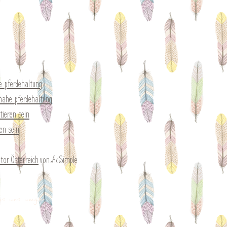
e_pferdehaltung
nahe_pferdehaltung
ieren_sein
en_sein
tor Österreich
von AdSimple
as uns umgibt