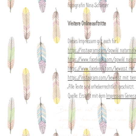
Fotografin Nina Schlitzer
Weitere Onlineauftritte
Dieses Impressum gilt auch für
https://instagram.com/gowild_naturnah
https://www.facebook.com/gowild_natur
https://www.facebook.com/bewusst_mit_t
https://instagram.com/bewusst_mit_tier
Alle Texte sind urheberrechtlich geschützt.
Quelle: Erstellt mit dem
Impressum Genera
Bewusst mit Tieren sein
Leben in Verbundenheit
mit allem, w
Nina & Stefan Schlitzer