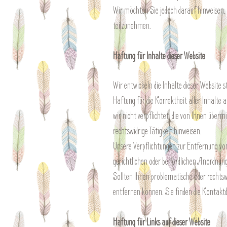
Wir möchten Sie jedoch darauf hinweisen, d
teilzunehmen.
Haftung für Inhalte dieser Website
Wir entwickeln die Inhalte dieser Website 
Haftung für die Korrektheit aller Inhalte a
wir nicht verpflichtet, die von Ihnen übe
rechtswidrige Tätigkeit hinweisen.
Unsere Verpflichtungen zur Entfernung vo
gerichtlichen oder behördlichen Anordnung
Sollten Ihnen problematische oder rechtswi
entfernen können. Sie finden die Kontak
Haftung für Links auf dieser Website