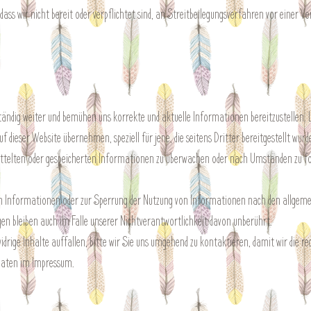
ass wir nicht bereit oder verpflichtet sind, an Streitbeilegungsverfahren vor einer V
ständig weiter und bemühen uns korrekte und aktuelle Informationen bereitzustellen. 
uf dieser Website übernehmen, speziell für jene, die seitens Dritter bereitgestellt wur
rmittelten oder gespeicherten Informationen zu überwachen oder nach Umständen zu fo
n Informationen oder zur Sperrung der Nutzung von Informationen nach den allgem
en bleiben auch im Falle unserer Nichtverantwortlichkeit davon unberührt.
drige Inhalte auffallen, bitte wir Sie uns umgehend zu kontaktieren, damit wir die re
tdaten im Impressum.