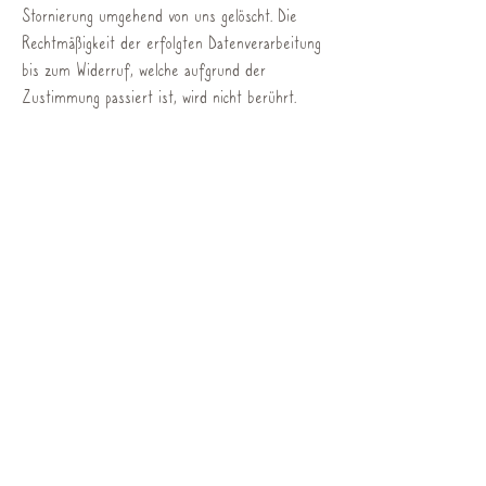
Stornierung umgehend von uns gelöscht. Die
Rechtmäßigkeit der erfolgten Datenverarbeitung
bis zum Widerruf, welche aufgrund der
Zustimmung passiert ist, wird nicht berührt.
Ihre Rechte als Betroffener
Sie als Betroffener haben bezüglich Ihrer Daten,
welche bei uns gespeichert sind grundsätzlich
ein Recht auf:
Auskunft
Löschung der Daten
Berichtigung der Daten
Übertragbarkeit der Daten
Wiederruf und Widerspruch zur
Datenverarbeitung
Einschränkung
Wenn sie vermuten, dass im Zuge der